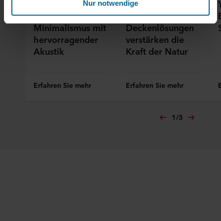
Lysgården
Farben und
Nur notwendige
Rechtgrundlage für die Verarbeitung notwendiger Cookies
verbindet
Akustik-
ist § 25 Abs. 2 TTDSG und für die weitere
Minimalismus mit
Deckenlösungen
Datenverarbeitung Art. 6 Abs. 1 S. 1 lit. f DSGVO. Ohne
hervorragender
verstärken die
diese Cookies und die daran anknüpfenden
Akustik
Kraft der Natur
Verarbeitungen Ihrer personenbezogenen Daten können
Sie unsere Internetpräsenz nicht wie von uns geplant
nutzen. Im Übrigen werden personenbezogene Daten
Erfahren Sie mehr
Erfahren Sie mehr
(beim Einsatz nicht notwendiger Cookies) nur nach Ihrer
ausdrücklichen Einwilligung verarbeitet. Rechtsgrundlage
ist in diesem Fall § 25 Abs. 1 TTDSG i.V.m. Art. 6 Abs. 1
1
/
3
lit. a DSGVO.
Informationen über Ihre Nutzung unserer Websiten und
damit Ihre personenbezogenen Daten können an unsere
Partner für soziale Medien, Werbung und Analysen
weitergegeben werden.
Unsere Partner führen diese Informationen
möglicherweise mit weiteren Daten zusammen, die ihnen
früher bereitgestellt wurden oder die sie im Rahmen Ihrer