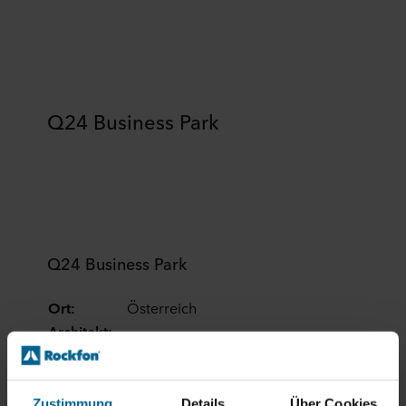
Q24 Business Park
Q24 Business Park
Ort:
Österreich
Architekt:
-
Fotograf:
Walter Henisch
Rockfon Pagos® Oris
,
Rockfon®
Produkte:
Facett Plano
Zustimmung
Details
Über Cookies