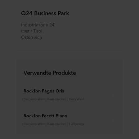
Q24 Business Park
Industriezone 24, 
Imst / Tirol,
Österreich
Verwandte Produkte
Rockfon Pagos Oris
Deckenplatten | Rasterdecken | Basis Weiß
Rockfon Facett Plano
Deckenplatten | Rasterdecken | Tiefgarage