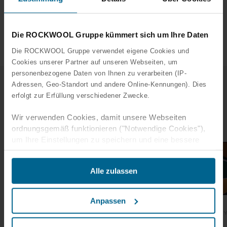
Kanten:
A
Abmessun
600 x 600, 1200 x 600
gen:
Die ROCKWOOL Gruppe kümmert sich um Ihre Daten
Die ROCKWOOL Gruppe verwendet eigene Cookies und
Cookies unserer Partner auf unseren Webseiten, um
personenbezogene Daten von Ihnen zu verarbeiten (IP-
Adressen, Geo-Standort und andere Online-Kennungen). Dies
erfolgt zur Erfüllung verschiedener Zwecke.
Verwandte Fallstudien
Wir verwenden Cookies, damit unsere Webseiten
ordnungsgemäß funktionieren ("Notwendige Cookies"),
um Ihre Einstellungen zu speichern und eine bessere
Benutzererfahrung für Sie zu schaffen ("Funktionale
Cookies"), um Ihr Verhalten zu analysieren mit dem Ziel
Alle zulassen
unsere Websiten zu optimieren ("Statistische Cookies")
und um unsere Inhalte und Anzeigen auf sozialen Medien
und externen Websites auf der Grundlage Ihres
Anpassen
Verhaltens auf unseren Websiten gezielt zu gestalten
Lysgården, Trondheim
Naturkraft
Y
("Marketing Cookies").