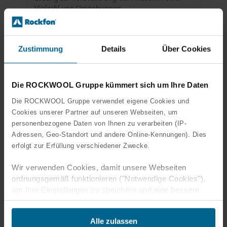
Vielzahl von Umgebungen.
Produkt anzeigen
Zustimmung
Details
Über Cookies
Die ROCKWOOL Gruppe kümmert sich um Ihre Daten
Die ROCKWOOL Gruppe verwendet eigene Cookies und
Cookies unserer Partner auf unseren Webseiten, um
personenbezogene Daten von Ihnen zu verarbeiten (IP-
Adressen, Geo-Standort und andere Online-Kennungen). Dies
erfolgt zur Erfüllung verschiedener Zwecke.
Wir verwenden Cookies, damit unsere Webseiten
ordnungsgemäß funktionieren ("Notwendige Cookies"),
um Ihre Einstellungen zu speichern und eine bessere
Rockfon Hub®
Benutzererfahrung für Sie zu schaffen ("Funktionale
Cookies"), um Ihr Verhalten zu analysieren mit dem Ziel
Das abgehängte Deckenmodul bietet eine
Alle zulassen
Plattform, um Räume zu gliedern und
unsere Websiten zu optimieren ("Statistische Cookies")