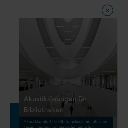
Akustiklösungen für
Bibliotheken
Akustikkomfort für Bibliotheksräume, die zum
Lesen, Lernen und Verweilen einladen