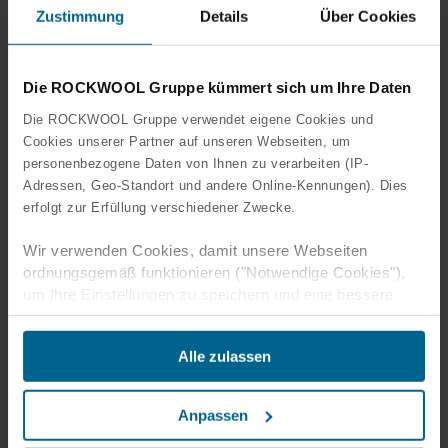
Zustimmung
Details
Über Cookies
Die ROCKWOOL Gruppe kümmert sich um Ihre Daten
Die ROCKWOOL Gruppe verwendet eigene Cookies und
Cookies unserer Partner auf unseren Webseiten, um
personenbezogene Daten von Ihnen zu verarbeiten (IP-
Adressen, Geo-Standort und andere Online-Kennungen). Dies
erfolgt zur Erfüllung verschiedener Zwecke.
Wir verwenden Cookies, damit unsere Webseiten
ordnungsgemäß funktionieren ("Notwendige Cookies"),
um Ihre Einstellungen zu speichern und eine bessere
Benutzererfahrung für Sie zu schaffen ("Funktionale
Cookies"), um Ihr Verhalten zu analysieren mit dem Ziel
Alle zulassen
unsere Websiten zu optimieren ("Statistische Cookies")
und um unsere Inhalte und Anzeigen auf sozialen Medien
und externen Websites auf der Grundlage Ihres
Anpassen
Verhaltens auf unseren Websiten gezielt zu gestalten
("Marketing Cookies").