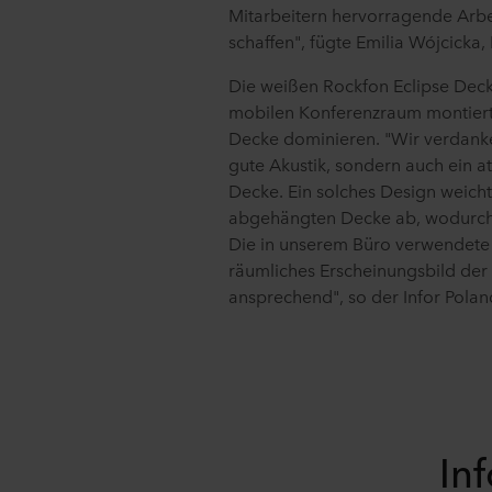
Mitarbeitern hervorragende Arbe
schaffen", fügte Emilia Wójcicka
Die weißen Rockfon Eclipse Dec
mobilen Konferenzraum montiert
Decke dominieren. "Wir verdanke
gute Akustik, sondern auch ein a
Decke. Ein solches Design weicht
abgehängten Decke ab, wodurch 
Die in unserem Büro verwendete
räumliches Erscheinungsbild der 
ansprechend", so der Infor Pola
Inf