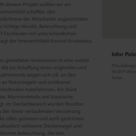
it diesem Projekt wollten wir ein
beitsumfeld schaffen, das
edürfnisse der Mitarbeiter zugeschnitten
e richtige Akustik, Beleuchtung und
IT-Fachleuten mit unterschiedlichen
sagt der Innenarchitekt Konrad Krusiewicz,
Infor Pols
s gestalteten Innenraums ist eine subtile
Piłsudskiego
 die zur Schaffung eines originellen und
50-019 Wro
strietrends zeigen sich z.B. an den
Polen
 an Naturziegeln und sichtbaren
aufenden Installationen. Ein Stück
e, Marmordetails und klassische,
ügt. Im Deckenbereich wurden Rockfon
 der linear verlaufenden Verrohrung
ke offen gelassen und weiß gestrichen.
 akustisch wirksame Deckensegel und
estimmte Beleuchtung, die den