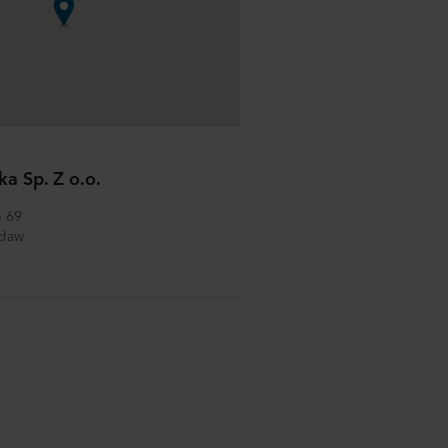
ka Sp. Z o.o.
 69 
cław