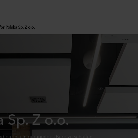
for Polska Sp. Z o.o.
a Sp. Z o.o.
d darin, ein geräumiges Büro zu schaffen,