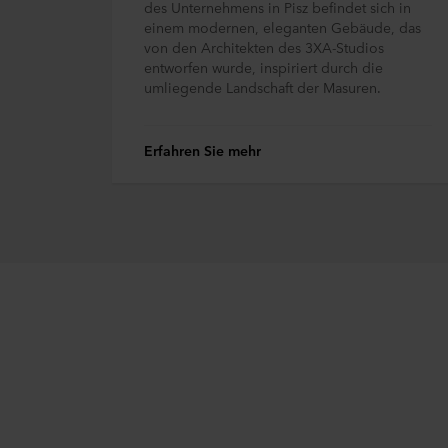
des Unternehmens in Pisz befindet sich in
personenbezogenen Daten sta
einem modernen, eleganten Gebäude, das
dasselbe ist wie in der EU/
von den Architekten des 3XA-Studios
entworfen wurde, inspiriert durch die
umliegende Landschaft der Masuren.
Im Folgenden erfahren Sie m
einzelnen Cookies setzt, Lin
Cookies auf Ihrem Endgerät 
Erfahren Sie mehr
Es steht Ihnen frei, welche 
Sie können Ihre Einwilligung
Website klicken.
Lesen Sie mehr über unsere 
personenbezogener Daten i
Unternehmen für die Verarbei