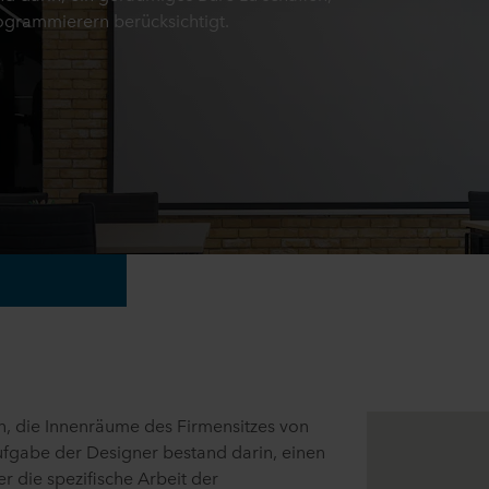
rogrammierern berücksichtigt.
, die Innenräume des Firmensitzes von
Aufgabe der Designer bestand darin, einen
 die spezifische Arbeit der