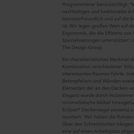
Programmierer berücksichtigt. "M
nachhaltiges und funktionales Ar
benutzerfreundlich und auf die B
ist. Wir legen großen Wert auf di
Ergonomie, die die Effizienz von 
Spezialisierungen unterstützen", 
The Design Group.
Ein charakteristisches Merkmal de
Kombination verschiedener Stile,
interessanten Raumes führte. Indu
Betonpfeilern und Wänden sowie
Elementen der an den Decken verl
Eleganz wurde durch Holzelement
minimalistische Möbel hinzugef
Eclipse® Deckensegel passend zu
montiert. "Wir haben die Rohdec
Über den Schreibtischen hängen
eine auf einen Arbeitsplatz abg