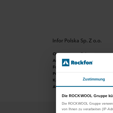
Infor Polska Sp. Z o.o.
Ort:
Polen
Architekt:
The Design Grou
Fotograf:
Bartosz Makowsk
Produkte:
Rockfon Eclipse®
Kanten:
A
Zustimmung
Abmessungen:
1160 x 1160
Die ROCKWOOL Gruppe kümm
Die ROCKWOOL Gruppe verwendet
von Ihnen zu verarbeiten (IP-Ad