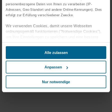
personenbezogene Daten von Ihnen zu verarbeiten (IP-
Adressen, Geo-Standort und andere Online-Kennungen). Dies
erfolgt zur Erfüllung verschiedener Zwecke.
Wir verwenden Cookies, damit unsere Webseiten
ordnungsgemäß funktionieren ("Notwendige Cookies"),
um Ihre Einstellungen zu speichern und eine bessere
Benutzererfahrung für Sie zu schaffen ("Funktionale
Cookies"), um Ihr Verhalten zu analysieren mit dem Ziel
Alle zulassen
unsere Websiten zu optimieren ("Statistische Cookies")
und um unsere Inhalte und Anzeigen auf sozialen Medien
und externen Websites auf der Grundlage Ihres
Anpassen
Verhaltens auf unseren Websiten gezielt zu gestalten
("Marketing Cookies").
Nur notwendige
Rechtgrundlage für die Verarbeitung notwendiger Cookies
ist § 25 Abs. 2 TTDSG und für die weitere
Datenverarbeitung Art. 6 Abs. 1 S. 1 lit. f DSGVO. Ohne
diese Cookies und die daran anknüpfenden
Verarbeitungen Ihrer personenbezogenen Daten können