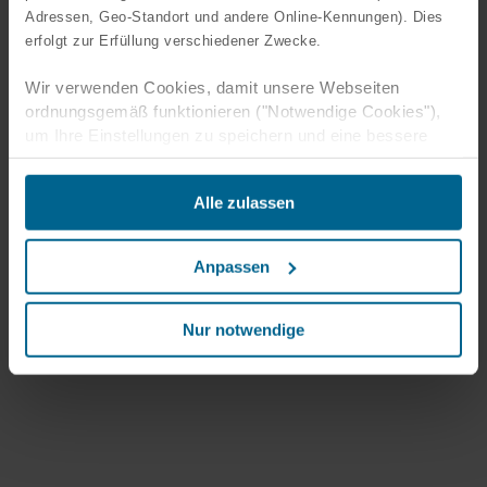
Adressen, Geo-Standort und andere Online-Kennungen). Dies
erfolgt zur Erfüllung verschiedener Zwecke.
Wir verwenden Cookies, damit unsere Webseiten
ordnungsgemäß funktionieren ("Notwendige Cookies"),
um Ihre Einstellungen zu speichern und eine bessere
Benutzererfahrung für Sie zu schaffen ("Funktionale
Cookies"), um Ihr Verhalten zu analysieren mit dem Ziel
Alle zulassen
unsere Websiten zu optimieren ("Statistische Cookies")
und um unsere Inhalte und Anzeigen auf sozialen Medien
und externen Websites auf der Grundlage Ihres
Anpassen
Verhaltens auf unseren Websiten gezielt zu gestalten
("Marketing Cookies").
Nur notwendige
Rechtgrundlage für die Verarbeitung notwendiger Cookies
ist § 25 Abs. 2 TTDSG und für die weitere
Datenverarbeitung Art. 6 Abs. 1 S. 1 lit. f DSGVO. Ohne
diese Cookies und die daran anknüpfenden
Verarbeitungen Ihrer personenbezogenen Daten können
Sie unsere Internetpräsenz nicht wie von uns geplant