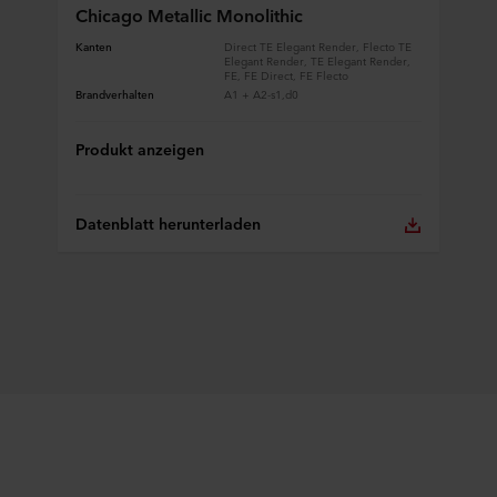
Chicago Metallic Monolithic
Kanten
Direct TE Elegant Render, Flecto TE
Elegant Render, TE Elegant Render,
FE, FE Direct, FE Flecto
Brandverhalten
A1 + A2-s1,d0
Produkt anzeigen
Datenblatt herunterladen