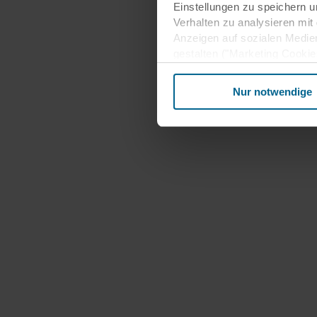
Einstellungen zu speichern u
Verhalten zu analysieren mit
Anzeigen auf sozialen Medie
gestalten ("Marketing Cookie
Rechtgrundlage für die Verar
Nur notwendige
Art. 6 Abs. 1 S. 1 lit. f DS
personenbezogenen Daten kön
personenbezogene Daten (bei
verarbeitet. Rechtsgrundlage 
Informationen über Ihre Nut
für soziale Medien, Werbung
Unsere Partner führen diese 
wurden oder die sie im Rahm
Möglicherweise sind unsere P
in die Nutzung der entsprech
personenbezogenen Daten sta