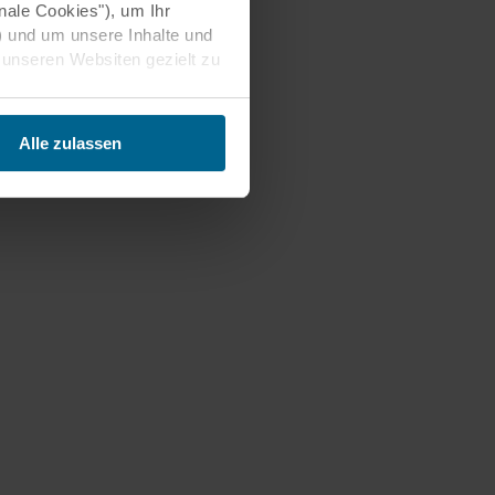
nale Cookies"), um Ihr
) und um unsere Inhalte und
 unseren Websiten gezielt zu
weitere Datenverarbeitung
Alle zulassen
gen Ihrer
zen. Im Übrigen werden
chen Einwilligung
 DSGVO.
 können an unsere Partner
ihnen früher bereitgestellt
sässig. Mit der Einwilligung
lung Ihrer
d möglicherweise nicht