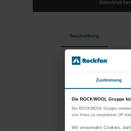
Datenblatt her
Beschreibung
Erhält
Die Do
Abhän
Zustimmung
Kompat
Die ROCKWOOL Gruppe kümm
Die ROCKWOOL Gruppe verwendet
von Ihnen zu verarbeiten (IP-Ad
Wir verwenden Cookies, dami