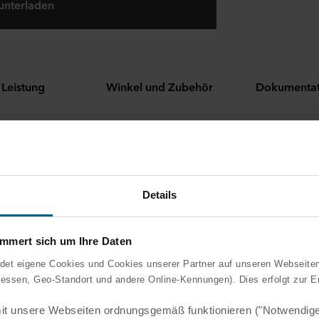
unterladen
Leistung
Winkel und Zubehör
Dokumentat
lich in verschiedenen Längen
ppelfeder ermöglicht eine einfache und schnelle Justierung d
ger
Details
ibel mit den meisten Chicago Metallic Hauptschienen
ert sich um Ihre Daten
 eigene Cookies und Cookies unserer Partner auf unseren Webseite
ressen, Geo-Standort und andere Online-Kennungen). Dies erfolgt zur E
t unsere Webseiten ordnungsgemäß funktionieren ("Notwendige