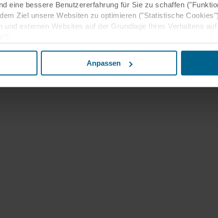
nd eine bessere Benutzererfahrung für Sie zu schaffen ("Funktio
 dem Ziel unsere Websiten zu optimieren ("Statistische Cookies"
n und externen Websites auf der Grundlage Ihres Verhaltens auf
s").
beitung notwendiger Cookies ist § 25 Abs. 2 TTDSG und für die 
Anpassen
GVO. Ohne diese Cookies und die daran anknüpfenden Verarbeitun
nen Sie unsere Internetpräsenz nicht wie von uns geplant nut
m Einsatz nicht notwendiger Cookies) nur nach Ihrer ausdrückli
ist in diesem Fall § 25 Abs. 1 TTDSG i.V.m. Art. 6 Abs. 1 lit. a
zung unserer Websiten und damit Ihre personenbezogenen Daten
 und Analysen weitergegeben werden.
Informationen möglicherweise mit weiteren Daten zusammen, die 
en Ihrer Nutzung der Dienste gesammelt haben.
artner in einem unsicheren Drittland, einschließlich der USA, an
enden Cookies, willigen Sie auch ein, dass eine etwaige Übermitt
ttfindet in dem Wissen, dass das Schutzniveau in dem Drittlan