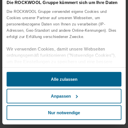
Die ROCKWOOL Gruppe kümmert sich um Ihre Daten
Die ROCKWOOL Gruppe verwendet eigene Cookies und
Cookies unserer Partner auf unseren Webseiten, um
personenbezogene Daten von Ihnen zu verarbeiten (IP-
Adressen, Geo-Standort und andere Online-Kennungen). Dies
erfolgt zur Erfüllung verschiedener Zwecke.
Wir verwenden Cookies, damit unsere Webseiten
ordnungsgemäß funktionieren ("Notwendige Cookies"),
um Ihre Einstellungen zu speichern und eine bessere
Benutzererfahrung für Sie zu schaffen ("Funktionale
Cookies"), um Ihr Verhalten zu analysieren mit dem Ziel
Alle zulassen
unsere Websiten zu optimieren ("Statistische Cookies")
und um unsere Inhalte und Anzeigen auf sozialen Medien
und externen Websites auf der Grundlage Ihres
Anpassen
Verhaltens auf unseren Websiten gezielt zu gestalten
("Marketing Cookies").
Nur notwendige
Rechtgrundlage für die Verarbeitung notwendiger Cookies
ist § 25 Abs. 2 TTDSG und für die weitere