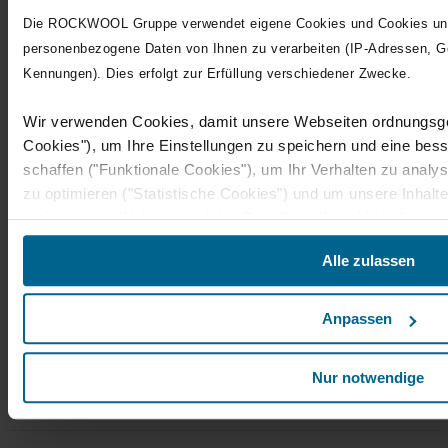
Details zur Schallabsorption
Die ROCKWOOL Gruppe verwendet eigene Cookies und Cookies unse
personenbezogene Daten von Ihnen zu verarbeiten (IP-Adressen, G
Kennungen). Dies erfolgt zur Erfüllung verschiedener Zwecke.
Deckenplattendetails
Wir verwenden Cookies, damit unsere Webseiten ordnungsg
Cookies"), um Ihre Einstellungen zu speichern und eine bess
Minimale Installationshöhe
0 mm
schaffen ("Funktionale Cookies"), um Ihr Verhalten zu analy
Minimale Installationshöhe für leichten Zugang
-
zu optimieren ("Statistische Cookies") und um unsere Inhalt
und externen Websites auf der Grundlage Ihres Verhaltens a
Verpackung
gestalten ("Marketing Cookies").
Alle zulassen
Rechtgrundlage für die Verarbeitung notwendiger Cookies is
Stück pro Karton
6
2
m2 pro Packung
weitere Datenverarbeitung Art. 6 Abs. 1 S. 1 lit. f DSGVO. 
4,69 m
Anpassen
Back
anknüpfenden Verarbeitungen Ihrer personenbezogenen Date
nicht wie von uns geplant nutzen. Im Übrigen werden perso
Details zur Schallabsorption
Nur notwendige
nicht notwendiger Cookies) nur nach Ihrer ausdrücklichen Ein
Rechtsgrundlage ist in diesem Fall § 25 Abs. 1 TTDSG i.V.m.