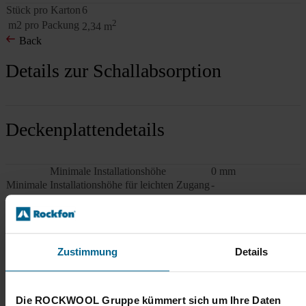
Stück pro Karton
6
2
m2 pro Packung
2,34 m
Back
Details zur Schallabsorption
Deckenplattendetails
Minimale Installationshöhe
0 mm
Minimale Installationshöhe für leichten Zugang
-
Verpackung
Zustimmung
Details
Stück pro Karton
6
2
m2 pro Packung
4,32 m
Back
Die ROCKWOOL Gruppe kümmert sich um Ihre Daten