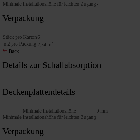
Minimale Installationshöhe für leichten Zugang
-
Sie können Ihre Einwilligung jederzeit widerrufen oder ände
am unteren Rand der Website klicken.
Verpackung
Lesen Sie mehr über unsere Verwendung von Cookies im Abs
Verarbeitung personenbezogener Daten in unseren
Datensc
Stück pro Karton
6
Angabe, welches ROCKWOOL Unternehmen für die Verarbei
2
m2 pro Packung
2,34 m
verantwortlich ist.
Back
Details zur Schallabsorption
Deckenplattendetails
Minimale Installationshöhe
0 mm
Minimale Installationshöhe für leichten Zugang
-
Verpackung