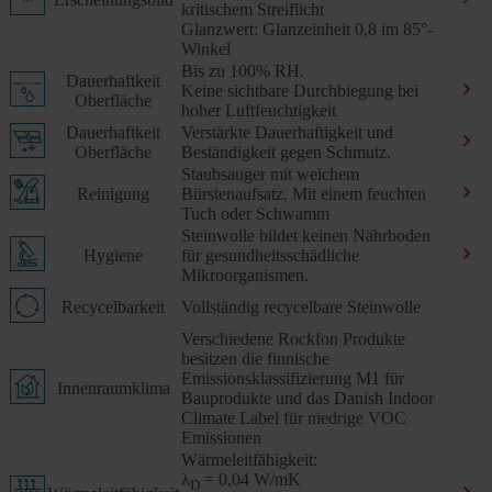
kritischem Streiflicht
Glanzwert: Glanzeinheit 0,8 im 85°-
Winkel
Bis zu 100% RH.
Dauerhaftkeit
Keine sichtbare Durchbiegung bei
Oberfläche
hoher Luftfeuchtigkeit
Dauerhaftkeit
Verstärkte Dauerhaftigkeit und
Oberfläche
Beständigkeit gegen Schmutz.
Staubsauger mit weichem
Reinigung
Bürstenaufsatz, Mit einem feuchten
Tuch oder Schwamm
Steinwolle bildet keinen Nährboden
Hygiene
für gesundheitsschädliche
Mikroorganismen.
Recycelbarkeit
Vollständig recycelbare Steinwolle
Verschiedene Rockfon Produkte
besitzen die finnische
Emissionsklassifizierung M1 für
Innenraumklima
Bauprodukte und das Danish Indoor
Climate Label für niedrige VOC
Emissionen
Wärmeleitfähigkeit:
λ
= 0,04 W/mK
D