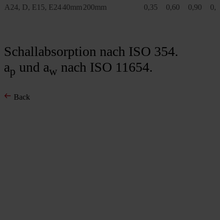
A24, D, E15, E24
40mm
200mm
0,35
0,60
0,90
0,
Schallabsorption nach ISO 354.
a
und a
nach ISO 11654.
p
w
Back