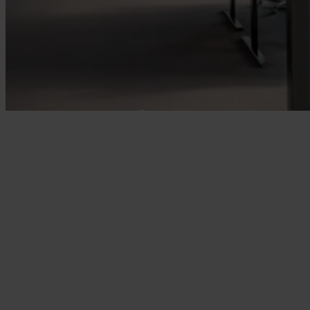
Rockfon Blanka
40 mm dicke Doppelfunktions-Ak
mit 43 dB Raum-zu-Raum-Scha
hoher Schallabsorption mit einer 
superweißen (87 % LRV), matten 
Vliesoberfläche.