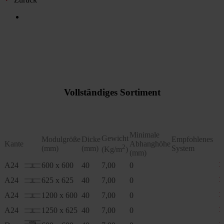
Vollständiges Sortiment
Minimale
Gewicht
Modulgröße
Dicke
Empfohlenes
Kante
Abhanghöhe
2
(mm)
(mm)
System
(Kg/m
)
(mm)
A24
600 x 600
40
7,00
0
A24
625 x 625
40
7,00
0
A24
1200 x 600
40
7,00
0
A24
1250 x 625
40
7,00
0