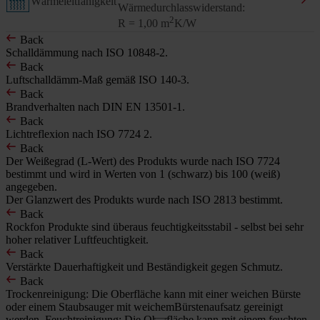
Wärmeleitfähigkeit
Wärmedurchlasswiderstand:
2
R = 1,00 m
K/W
Back
Schalldämmung nach ISO 10848-2.
Back
Luftschalldämm-Maß gemäß ISO 140-3.
Back
Brandverhalten nach DIN EN 13501-1.
Back
Lichtreflexion nach ISO 7724 2.
Back
Der Weißegrad (L-Wert) des Produkts wurde nach ISO 7724
bestimmt und wird in Werten von 1 (schwarz) bis 100 (weiß)
angegeben.
Der Glanzwert des Produkts wurde nach ISO 2813 bestimmt.
Back
Rockfon Produkte sind überaus feuchtigkeitsstabil - selbst bei sehr
hoher relativer Luftfeuchtigkeit.
Back
Verstärkte Dauerhaftigkeit und Beständigkeit gegen Schmutz.
Back
Trockenreinigung: Die Oberfläche kann mit einer weichen Bürste
oder einem Staubsauger mit weichemBürstenaufsatz gereinigt
werden. Feuchtreinigung: Die Oberfläche kann mit einem feuchten