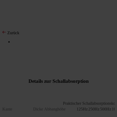
Zurück
Details zur Schallabsorption
Praktischer Schallabsorptionskoef
Kante
Dicke
Abhanghöhe
125Hz
250Hz
500Hz
10