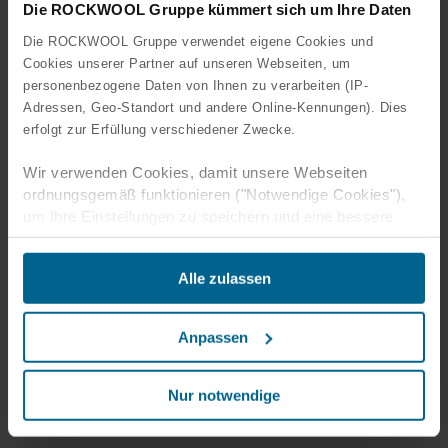
Die ROCKWOOL Gruppe kümmert sich um Ihre Daten
Die ROCKWOOL Gruppe verwendet eigene Cookies und
Cookies unserer Partner auf unseren Webseiten, um
personenbezogene Daten von Ihnen zu verarbeiten (IP-
Adressen, Geo-Standort und andere Online-Kennungen). Dies
erfolgt zur Erfüllung verschiedener Zwecke.
Wir verwenden Cookies, damit unsere Webseiten
ordnungsgemäß funktionieren ("Notwendige Cookies"),
um Ihre Einstellungen zu speichern und eine bessere
Benutzererfahrung für Sie zu schaffen ("Funktionale
Cookies"), um Ihr Verhalten zu analysieren mit dem Ziel
Alle zulassen
unsere Websiten zu optimieren ("Statistische Cookies")
und um unsere Inhalte und Anzeigen auf sozialen Medien
und externen Websites auf der Grundlage Ihres
Anpassen
Verhaltens auf unseren Websiten gezielt zu gestalten
("Marketing Cookies").
Nur notwendige
Rechtgrundlage für die Verarbeitung notwendiger Cookies
ist § 25 Abs. 2 TTDSG und für die weitere