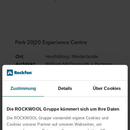
Park 20|20 Experience Centre
Ort:
Hoofddorp, Niederlande
Architekt:
William McDonough + Partners
Rockfon Eclipse®
,
Rockfon
Produkte:
VertiQ®
Abmessunge
Zustimmung
Details
Über Cookies
1166 x 1166, 1800 x 600
n:
Die ROCKWOOL Gruppe kümmert sich um Ihre Daten
Die ROCKWOOL Gruppe verwendet eigene Cookies und
Cookies unserer Partner auf unseren Webseiten, um