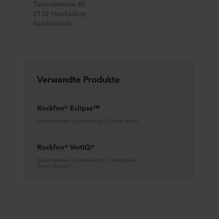
Taurusavenue 60
2132 Hoofddorp
Niederlande
Verwandte Produkte
Rockfon® Eclipse™
Deckenplatten | Deckensegel | Design Weiß
Rockfon® VertiQ®
Deckenplatten | Wandabsorber | Besondere
Anwendungen