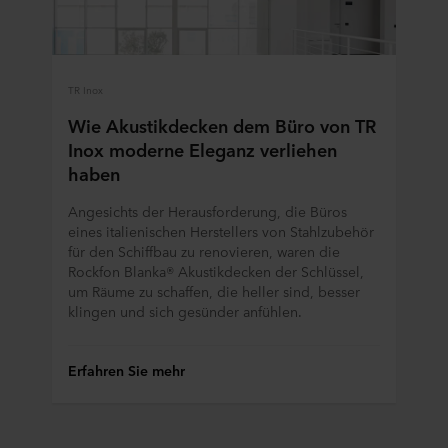
Abschnitt "Über" und über unsere Verarbeitung
personenbezogener Daten in unseren
Datenschutzhinweisen
, einschließlich der Angabe,
welches ROCKWOOL Unternehmen für die Verarbeitung
TR Inox
Ihrer personenbezogenen Daten verantwortlich ist.
Wie Akustikdecken dem Büro von TR
Inox moderne Eleganz verliehen
haben
Angesichts der Herausforderung, die Büros
eines italienischen Herstellers von Stahlzubehör
für den Schiffbau zu renovieren, waren die
Rockfon Blanka® Akustikdecken der Schlüssel,
um Räume zu schaffen, die heller sind, besser
klingen und sich gesünder anfühlen.
Erfahren Sie mehr