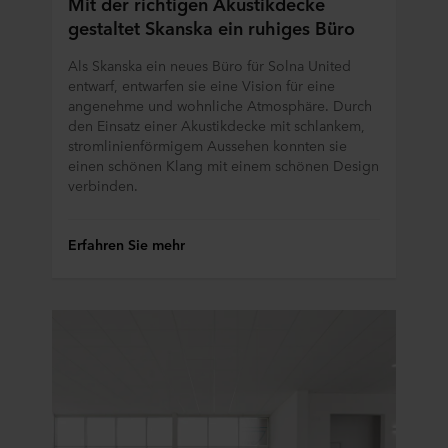
Mit der richtigen Akustikdecke
Ihrer personenbezogenen Daten stattfindet in dem
gestaltet Skanska ein ruhiges Büro
Wissen, dass das Schutzniveau in dem Drittland
möglicherweise nicht dasselbe ist wie in der EU/dem
Als Skanska ein neues Büro für Solna United
EWR.
entwarf, entwarfen sie eine Vision für eine
angenehme und wohnliche Atmosphäre. Durch
Im Folgenden erfahren Sie mehr über die Zwecke,
den Einsatz einer Akustikdecke mit schlankem,
allgemeine Beschreibungen der gesammelten
stromlinienförmigem Aussehen konnten sie
Informationen, wer die einzelnen Cookies setzt, Links zu
einen schönen Klang mit einem schönen Design
den Datenschutzrichtlinien unserer potenziellen Partner
verbinden.
und wie lange die einzelnen Cookies auf Ihrem Endgerät
gespeichert werden.
Erfahren Sie mehr
Es steht Ihnen frei, welche Cookies Sie auf unserer Seite
akzeptieren und somit welche Daten wir verarbeiten
dürften.
Sie können Ihre Einwilligung jederzeit widerrufen oder
ändern, indem Sie auf das Cookie-Symbol am unteren
Rand der Website klicken.
Lesen Sie mehr über unsere Verwendung von Cookies im