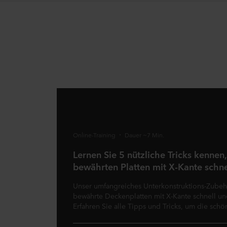
Online-Training
Dauer ~7 Min.
Lernen Sie 5 nützliche Tricks kennen
bewährten Platten mit X-Kante schne
Unser umfangreiches Unterkonstruktions-Zubeh
bewährte Deckenplatten mit X-Kante schnell und 
Erfahren Sie alle Tipps und Tricks, um die schö