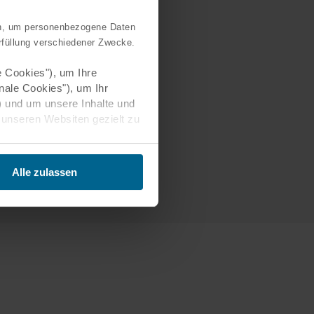
n, um personenbezogene Daten
Videos
rfüllung verschiedener Zwecke.
 Cookies"), um Ihre
nale Cookies"), um Ihr
Videos
) und um unsere Inhalte und
 unseren Websiten gezielt zu
Videos
weitere Datenverarbeitung
Alle zulassen
gen Ihrer
zen. Im Übrigen werden
chen Einwilligung
 DSGVO.
 können an unsere Partner
ihnen früher bereitgestellt