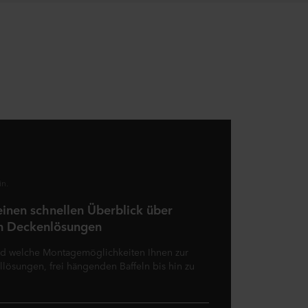
in.
einen schnellen Überblick über
n Deckenlösungen
und welche Montagemöglichkeiten Ihnen zur
llösungen, frei hängenden Baffeln bis hin zu