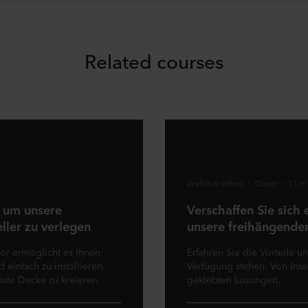
Related courses
Webinar video
Dauer: ~11 m
, um unsere
Verschaffen Sie sich 
ller zu verlegen
unsere freihängende
ör ermöglicht es Ihnen,
Erfahren Sie die Vorteile 
einfach zu installieren.
Verfügung stehen. Von Inse
nste Decke zu kreieren.
geklebten Lösungen.