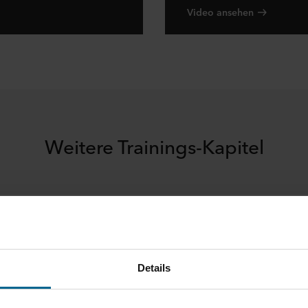
Video ansehen
Weitere Trainings-Kapitel
se
Details
ebäudearten