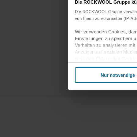
Die ROCKWOOL Gruppe kümm
Die ROCKWOOL Gruppe verwendet
Kurse zu M
von Ihnen zu verarbeiten (IP-Ad
Wir verwenden Cookies, dami
Einstellungen zu speichern u
Kurse zu Na
Verhalten zu analysieren mit
Anzeigen auf sozialen Medie
gestalten ("Marketing Cookie
Kurse rund 
Rechtgrundlage für die Verar
Nur notwendige
Art. 6 Abs. 1 S. 1 lit. f DS
personenbezogenen Daten kön
personenbezogene Daten (bei
verarbeitet. Rechtsgrundlage 
Informationen über Ihre Nut
für soziale Medien, Werbung
Unsere Partner führen diese 