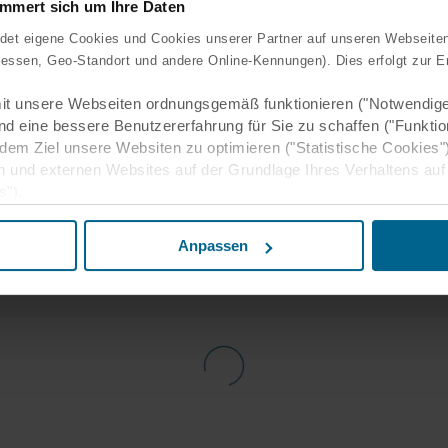
ert sich um Ihre Daten
 eigene Cookies und Cookies unserer Partner auf unseren Webseite
ontage
ressen, Geo-Standort und andere Online-Kennungen). Dies erfolgt zur E
t unsere Webseiten ordnungsgemäß funktionieren ("Notwendige
nd eine bessere Benutzererfahrung für Sie zu schaffen ("Funktio
chhaltigkeit & Wohlbefinden
 dem Ziel unsere Websiten zu optimieren ("Statistische Cookies"
n und externen Websites auf der Grundlage Ihres Verhaltens auf
s").
um unser Produktsortiment
beitung notwendiger Cookies ist § 25 Abs. 2 TTDSG und für die 
Anpassen
GVO. Ohne diese Cookies und die daran anknüpfenden Verarbeitun
nen Sie unsere Internetpräsenz nicht wie von uns geplant nut
m Einsatz nicht notwendiger Cookies) nur nach Ihrer ausdrückli
ist in diesem Fall § 25 Abs. 1 TTDSG i.V.m. Art. 6 Abs. 1 lit. a
zung unserer Websiten und damit Ihre personenbezogenen Daten
 und Analysen weitergegeben werden.
Informationen möglicherweise mit weiteren Daten zusammen, die 