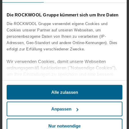
Die ROCKWOOL Gruppe kümmert sich um Ihre Daten
Die ROCKWOOL Gruppe verwendet eigene Cookies und
Cookies unserer Partner auf unseren Webseiten, um
personenbezogene Daten von Ihnen zu verarbeiten (IP-
Adressen, Geo-Standort und andere Online-Kennungen). Dies
erfolgt zur Erfüllung verschiedener Zwecke.
Wir verwenden Cookies, damit unsere Webseiten
ordnungsgemäß funktionieren ("Notwendige Cookies"),
um Ihre Einstellungen zu speichern und eine bessere
Benutzererfahrung für Sie zu schaffen ("Funktionale
Cookies"), um Ihr Verhalten zu analysieren mit dem Ziel
Alle zulassen
unsere Websiten zu optimieren ("Statistische Cookies")
und um unsere Inhalte und Anzeigen auf sozialen Medien
und externen Websites auf der Grundlage Ihres
Anpassen
Verhaltens auf unseren Websiten gezielt zu gestalten
("Marketing Cookies").
Nur notwendige