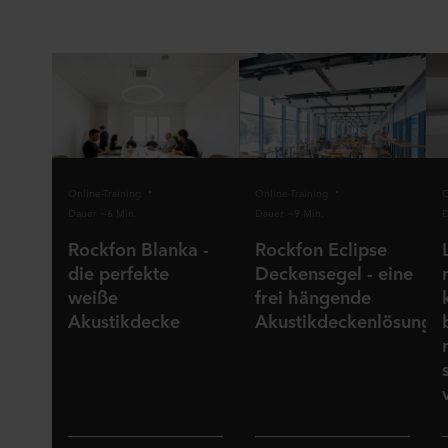
Online-Training
Online-Training
O
Dauer ~6 Min.
Dauer ~9 Min.
D
Rockfon Blanka -
Rockfon Eclipse
die perfekte
Deckensegel - eine
weiße
frei hängende
Akustikdecke
Akustikdeckenlösung