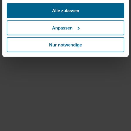
Cookies"), um Ihr Verhalten zu analysieren mit dem Ziel
Alle zulassen
unsere Websiten zu optimieren ("Statistische Cookies")
und um unsere Inhalte und Anzeigen auf sozialen Medien
und externen Websites auf der Grundlage Ihres
Anpassen
Verhaltens auf unseren Websiten gezielt zu gestalten
("Marketing Cookies").
Nur notwendige
Rechtgrundlage für die Verarbeitung notwendiger Cookies
ist § 25 Abs. 2 TTDSG und für die weitere
Datenverarbeitung Art. 6 Abs. 1 S. 1 lit. f DSGVO. Ohne
diese Cookies und die daran anknüpfenden
Verarbeitungen Ihrer personenbezogenen Daten können
Sie unsere Internetpräsenz nicht wie von uns geplant
nutzen. Im Übrigen werden personenbezogene Daten
(beim Einsatz nicht notwendiger Cookies) nur nach Ihrer
ausdrücklichen Einwilligung verarbeitet. Rechtsgrundlage
ist in diesem Fall § 25 Abs. 1 TTDSG i.V.m. Art. 6 Abs. 1
lit. a DSGVO.
Informationen über Ihre Nutzung unserer Websiten und